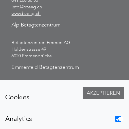
041 268 56 56
info@bzeag.ch
www.bzeag.ch
Alp Betagtenzentrum
Betagtenzentren Emmen AG
Haldenstrasse 49
6020 Emmenbrücke
Emmenfeld Betagtenzentrum
Betagtenzentren Emmen AG
Kirchfeldstrasse 27
AKZEPTIEREN
Cookies
6032 Emmen
Weitere Links
Analytics