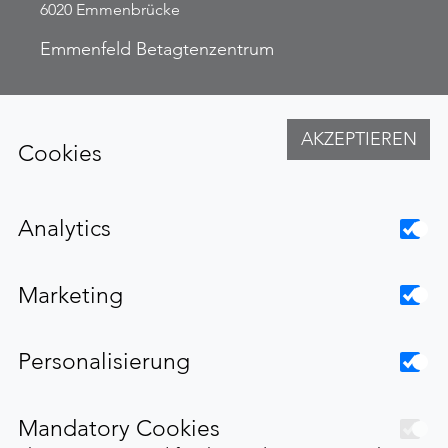
6020 Emmenbrücke
Emmenfeld Betagtenzentrum
Betagtenzentren Emmen AG
Kirchfeldstrasse 27
AKZEPTIEREN
Cookies
6032 Emmen
Weitere Links
Analytics
Impressum
Marketing
Datenschutzerklärung
Personalisierung
Mandatory Cookies