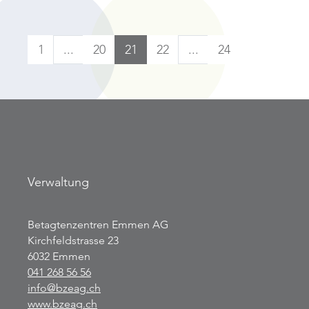
1
...
20
21
22
...
24
Verwaltung
Betagtenzentren Emmen AG
Kirchfeldstrasse 23
6032 Emmen
041 268 56 56
info@bzeag.ch
www.bzeag.ch